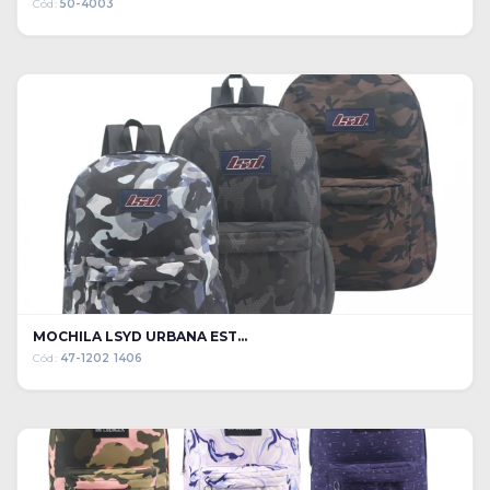
Cód:
50-4003
MOCHILA LSYD URBANA EST...
Cód:
47-1202 1406