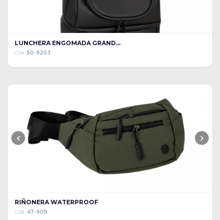
LUNCHERA ENGOMADA GRAND...
Cód:
50-9203
RIÑONERA WATERPROOF
Cód:
47-909