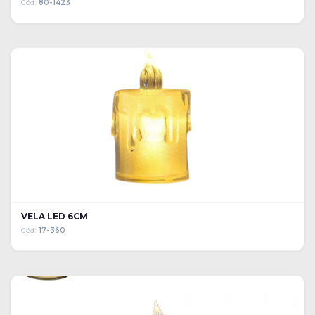
Cód:
80-1423
VELA LED 6CM
Cód:
17-360