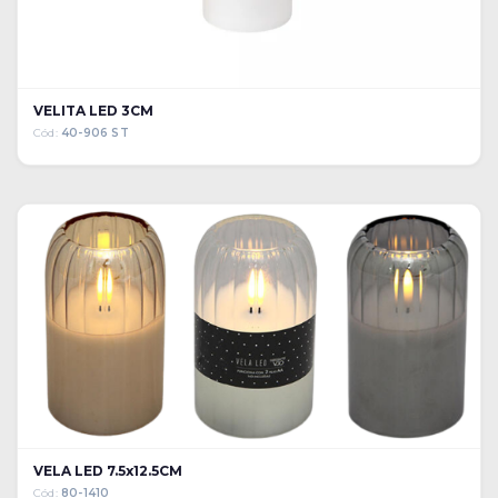
VELITA LED 3CM
Cód:
40-906 ST
VELA LED 7.5x12.5CM
Cód:
80-1410