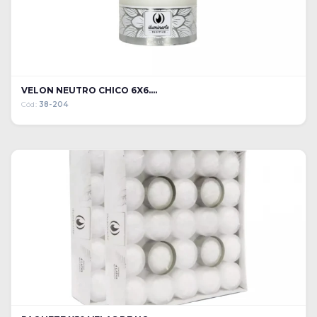
VELON NEUTRO CHICO 6X6....
Cód:
38-204