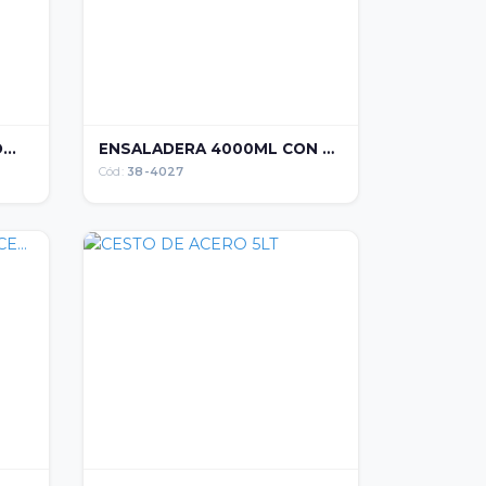
..
ENSALADERA 4000ML CON U...
Cód:
38-4027